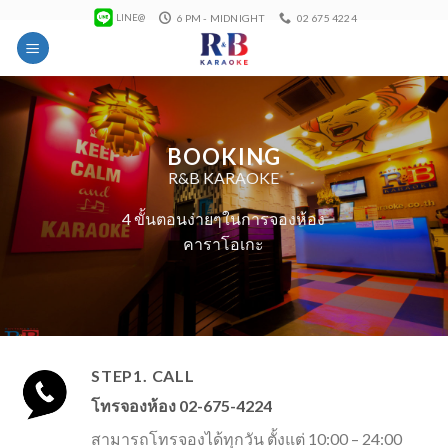
Skip
6 PM - MIDNIGHT
02 675 4224
LINE@
to
content
BOOKING
R&B KARAOKE
4 ขั้นตอนง่ายๆในการจองห้อง
คาราโอเกะ
STEP1. CALL
โทรจองห้อง 02-675-4224
สามารถโทรจองได้ทุกวัน ตั้งแต่ 10:00 – 24:00