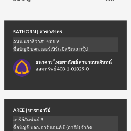
SATHORN | สาขาสาทร
ถนน นราธิวาสฯ ซอย 9
ชื่อบัญชี บจก. เออร์เบิร์น บิสซิเนส กรุ๊ป
ธนาคาร ไทยพาณิชย์ สาขาถนนจันทน์
ออมทรัพย์ 408-1-01829-0
AREE | สาขาอารีย์
อารีย์สัมพํนธ์ 9
ชื่อบัญชี บจก. อาร์ แอนด์ บี (อารีย์) จำกัด